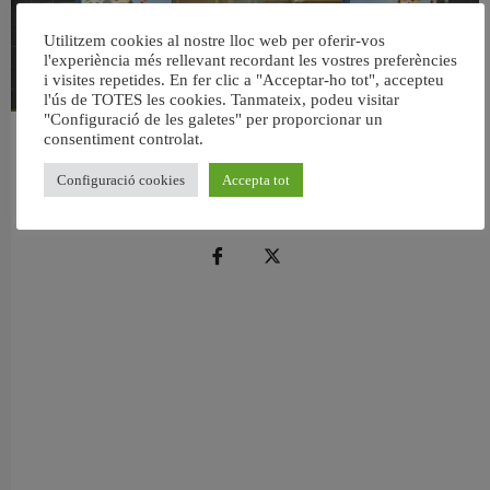
Utilitzem cookies al nostre lloc web per oferir-vos
l'experiència més rellevant recordant les vostres preferències
i visites repetides. En fer clic a "Acceptar-ho tot", accepteu
l'ús de TOTES les cookies. Tanmateix, podeu visitar
"Configuració de les galetes" per proporcionar un
consentiment controlat.
València reforma l’Escola Infantil Pardalets i instal·larà aire condicionat a totes
les aules
Configuració cookies
Accepta tot
5 agost, 2026