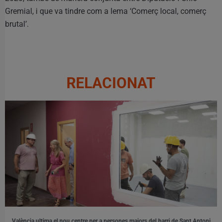
Gremial, i que va tindre com a lema ‘Comerç local, comerç
brutal’.
RELACIONAT
València ultima el nou centre per a persones majors del barri de Sant Antoni