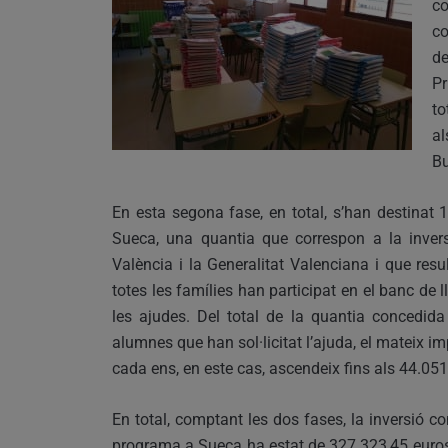
co
c
de
Pr
to
al
Bu
En esta segona fase, en total, s’han destinat
Sueca, una quantia que correspon a la invers
València i la Generalitat Valenciana i que re
totes les famílies han participat en el banc de l
les ajudes. Del total de la quantia concedi
alumnes que han sol·licitat l’ajuda, el mateix i
cada ens, en este cas, ascendeix fins als 44.051
En total, comptant les dos fases, la inversió c
programa a Sueca ha estat de 327.323,45 euros