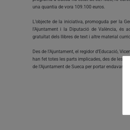
una quantia de vora 109.100 euros.
L’objecte de la iniciativa, promoguda per la Ge
l’Ajuntament i la Diputació de València, és a
gratuïtat dels llibres de text i altre material cur
Des de l’Ajuntament, el regidor d’Educació, Vicen
han fet totes les parts implicades, des de les fa
de l’Ajuntament de Sueca per portar endavant u