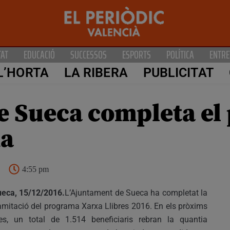
TAT
EDUCACIÓ
SUCCESSOS
ESPORTS
POLÍTICA
ENTRE
L’HORTA
LA RIBERA
PUBLICITAT
e Sueca completa el
xa
4:55 pm
eca, 15/12/2016.
L’Ajuntament de Sueca ha completat la
amitació del programa Xarxa Llibres 2016. En els pròxims
es, un total de 1.514 beneficiaris rebran la quantia