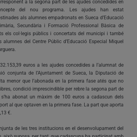
rresponent a la segona part de les ajudes concedides en
oncepte del nou programa. Les ajudes han estat
stinades als alumnes empadronats en Sueca d’Educació
imària, Secundària i Formació Professional Bàsica de
ts els col·legis públics i concertats del municipi i també
s alumnes del Centre Públic d’Educació Especial Miquel
rguera.
 132.153,39 euros a les ajudes concedides a l’alumnat de
ió conjunta de l’Ajuntament de Sueca, la Diputació de
sulta menor que l’abonada en la primera fase atés que no
libres, condició imprescindible per rebre la segona part de
da s’ha abonat un màxim de 100 euros a cadascun dels
mport al que optaven en la primera fase. La part que aporta
,13 €.
onjunta de les tres institucions en el desenvolupament del
, això suposa, per tant, que cadascuna ha participat amb