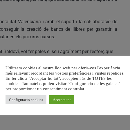
neralitat Valenciana i amb el suport i la col·laboració de
conseguir la creació de bancs de llibres per garantir la
ricular en els pròxims cursos.
t Baldoví, vol fer palés el seu agraïment per l’esforç que
mílies, les AMPES, els equips docents i el personal tècnic
n programa social com este.
Utilitzem cookies al nostre lloc web per oferir-vos l'experiència
més rellevant recordant les vostres preferències i visites repetides.
En fer clic a "Acceptar-ho tot", accepteu l'ús de TOTES les
cookies. Tanmateix, podeu visitar "Configuració de les galetes"
per proporcionar un consentiment controlat.
Configuració cookies
Accepta tot