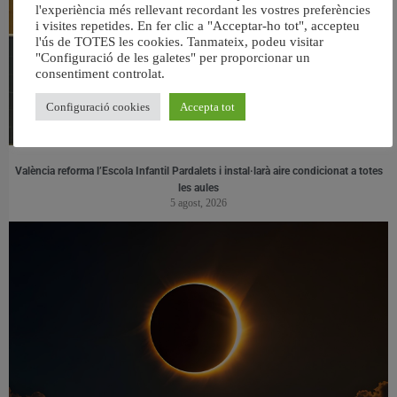
l'experiència més rellevant recordant les vostres preferències
i visites repetides. En fer clic a "Acceptar-ho tot", accepteu
l'ús de TOTES les cookies. Tanmateix, podeu visitar
"Configuració de les galetes" per proporcionar un
consentiment controlat.
Configuració cookies
Accepta tot
València reforma l’Escola Infantil Pardalets i instal·larà aire condicionat a totes
les aules
5 agost, 2026