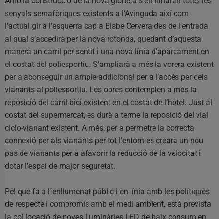
Amb la construcció de la nova glorieta s’eliminaran totes les
senyals semafòriques existents a l’Avinguda així com
l’actual gir a l’esquerra cap a Bisbe Cervera des de l’entrada
al qual s’accedirà per la nova rotonda, quedant d’aquesta
manera un carril per sentit i una nova línia d’aparcament en
el costat del poliesportiu. S’ampliarà a més la vorera existent
per a aconseguir un ample addicional per a l’accés per dels
vianants al poliesportiu. Les obres contemplen a més la
reposició del carril bici existent en el costat de l’hotel. Just al
costat del supermercat, es durà a terme la reposició del vial
ciclo-vianant existent. A més, per a permetre la correcta
connexió per als vianants per tot l’entorn es crearà un nou
pas de vianants per a afavorir la reducció de la velocitat i
dotar l’espai de major seguretat.
Pel que fa a l´enllumenat públic i en línia amb les polítiques
de respecte i compromís amb el medi ambient, està prevista
la col.locació de noves lluminàries LED de baix consum en