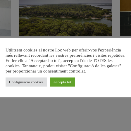
s del
València retira prop de 15.000 litres de residus de la
Valènci
Utilitzem cookies al nostre lloc web per oferir-vos l'experiència
Devesa durant el mes de juliol
més rellevant recordant les vostres preferències i visites repetides.
6 agost, 2026
En fer clic a "Acceptar-ho tot", accepteu l'ús de TOTES les
cookies. Tanmateix, podeu visitar "Configuració de les galetes"
per proporcionar un consentiment controlat.
Configuració cookies
Accepta tot