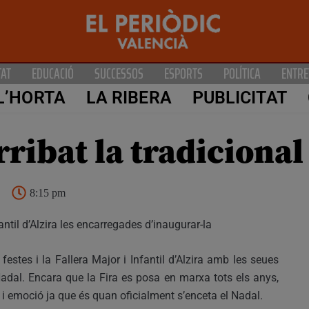
TAT
EDUCACIÓ
SUCCESSOS
ESPORTS
POLÍTICA
ENTRE
L’HORTA
LA RIBERA
PUBLICITAT
rribat la tradicional
8:15 pm
fantil d’Alzira les encarregades d’inaugurar-la
estes i la Fallera Major i Infantil d’Alzira amb les seues
Nadal. Encara que la Fira es posa en marxa tots els anys,
ió i emoció ja que és quan oficialment s’enceta el Nadal.