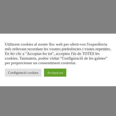
Utilitzem cookies al nostre lloc web per oferir-vos l'experiència
més rellevant recordant les vostres preferències i visites repetides.
En fer clic a "Acceptar-ho tot", accepteu l'ús de TOTES les
cookies. Tanmateix, podeu visitar "Configuració de les galetes"
per proporcionar un consentiment controlat.
Configuració cookies
Accepta tot