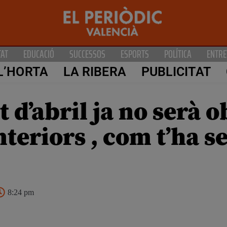
TAT
EDUCACIÓ
SUCCESSOS
ESPORTS
POLÍTICA
ENTRE
L’HORTA
LA RIBERA
PUBLICITAT
t d’abril ja no serà o
teriors , com t’ha se
8:24 pm