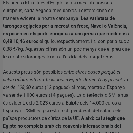
Els preus dels cítrics d’Egipte són a més inferiors als
europeus, cada vegada més baixos, i distorsionen de
manera evident la nostra campanya.
Les varietats de
taronges egípcies per a mercat en fresc, Navel o València,
es posen en els ports europeus a uns preus que ronden els
0,48 i 0,46 euros
el quilo, respectivament, i si són per a suc a
0,38 €/kg. Aquestes xifres són un poc menys que el preu que
les nostres taronges tenen a l’eixida dels magatzems.
Aquests preus són possibles
entre altres coses perquè el
salari mínim interprofessional a Egipte durant l’any passat va
ser de 168,60 euros
(12 pagues) al mes, mentre a Espanya
va ser de 1.000 euros (14 pagues). La diferència d’SMI anual
és evident, dels 2.023 euros a Egipte pels 14.000 euros a
Espanya. L’SMI egipci està molt per davall del salari dels
països productors de cítrics de la UE.
A això cal afegir que
Egipte no compleix amb els convenis internacionals del