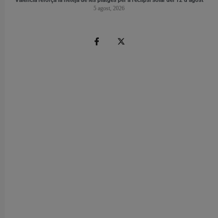
València reforça la neteja de les platges per a l’eclipsi solar del 12 d’agost
5 agost, 2026