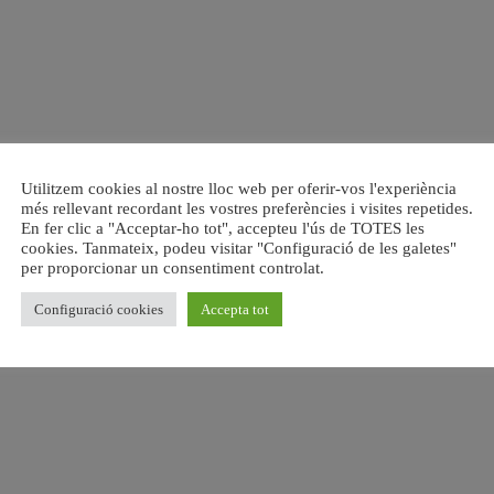
Utilitzem cookies al nostre lloc web per oferir-vos l'experiència
més rellevant recordant les vostres preferències i visites repetides.
En fer clic a "Acceptar-ho tot", accepteu l'ús de TOTES les
cookies. Tanmateix, podeu visitar "Configuració de les galetes"
per proporcionar un consentiment controlat.
Configuració cookies
Accepta tot