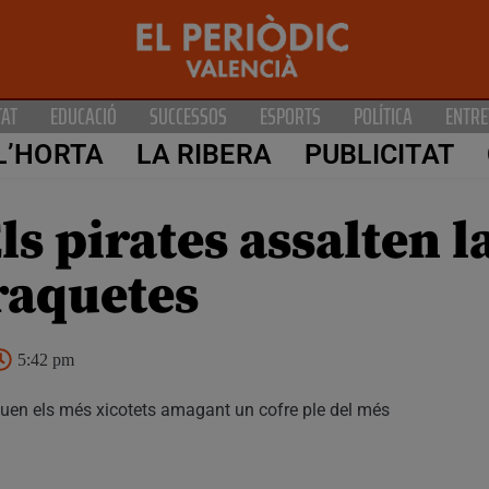
TAT
EDUCACIÓ
SUCCESSOS
ESPORTS
POLÍTICA
ENTRE
L’HORTA
LA RIBERA
PUBLICITAT
s pirates assalten la
raquetes
5:42 pm
quen els més xicotets amagant un cofre ple del més