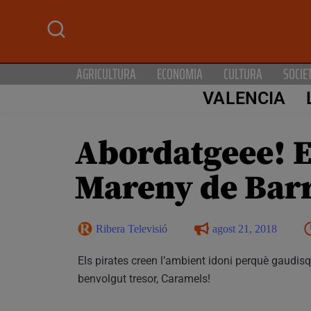
AGRICULTURA
ECONOMIA
CULTURA
SOCIE
VALENCIA
Abordatgeee! El
Mareny de Bar
Ribera Televisió
agost 21, 2018
Els pirates creen l’ambient idoni perquè gaudis
benvolgut tresor, Caramels!