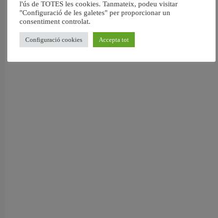
6 agost, 2026
l'ús de TOTES les cookies. Tanmateix, podeu visitar
"Configuració de les galetes" per proporcionar un
consentiment controlat.
Configuració cookies
Accepta tot