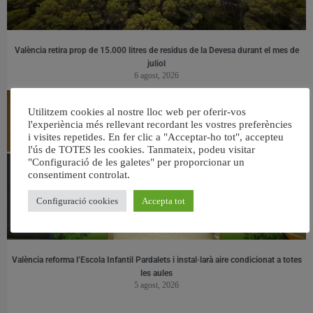
València retira prop de 15.000 litres de residus de la Devesa durant el mes de
juliol
6 agost, 2026
Utilitzem cookies al nostre lloc web per oferir-vos
l'experiència més rellevant recordant les vostres preferències
i visites repetides. En fer clic a "Acceptar-ho tot", accepteu
l'ús de TOTES les cookies. Tanmateix, podeu visitar
"Configuració de les galetes" per proporcionar un
consentiment controlat.
Configuració cookies
Accepta tot
València reforma l’Escola Infantil Pardalets i instal·larà aire condicionat a totes
les aules
5 agost, 2026