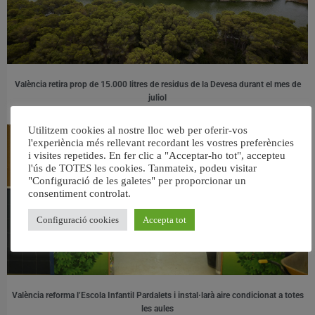
València retira prop de 15.000 litres de residus de la Devesa durant el mes de
juliol
6 agost, 2026
Utilitzem cookies al nostre lloc web per oferir-vos
l'experiència més rellevant recordant les vostres preferències
i visites repetides. En fer clic a "Acceptar-ho tot", accepteu
l'ús de TOTES les cookies. Tanmateix, podeu visitar
"Configuració de les galetes" per proporcionar un
consentiment controlat.
Configuració cookies
Accepta tot
València reforma l’Escola Infantil Pardalets i instal·larà aire condicionat a totes
les aules