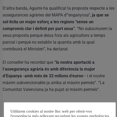
D’altra banda, Aguirre ha qualificat la proposta respecte a les
assegurances agràries del MAPA d’“enganyosa”,
ja que se
sol·licita un major esforç a les regions “sense un
compromís clar i definit per part seua”
. “No subscriurem la
seua proposta perquè deixa fora als agricultors a temps
parcial i perquè no establix la quantia amb la qual
contribuirà el Ministeri”, ha declarat.
El conseller ha recordat que
“la nostra aportació a
l’assegurança agrària és amb diferència la major
d’Espanya -amb més de 32 milions d’euros
– i el nostre
màxim subvencionable ja arriba al màxim permés”. “La
Comunitat Valenciana ja ha pujat al màxim permés”.
Utilitzem cookies al nostre lloc web per oferir-vos
l'experiència més rellevant recordant les vostres preferències