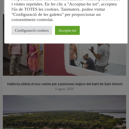
RELACIONAT
i visites repetides. En fer clic a "Acceptar-ho tot", accepteu
l'ús de TOTES les cookies. Tanmateix, podeu visitar
"Configuració de les galetes" per proporcionar un
consentiment controlat.
Configuració cookies
Accepta tot
València ultima el nou centre per a persones majors del barri de Sant Antoni
6 agost, 2026