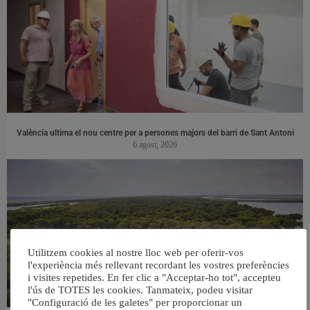
València ultima el nou centre per a persones majors del barri de Sant Antoni
6 agost, 2026
Utilitzem cookies al nostre lloc web per oferir-vos
l'experiència més rellevant recordant les vostres preferències
i visites repetides. En fer clic a "Acceptar-ho tot", accepteu
l'ús de TOTES les cookies. Tanmateix, podeu visitar
"Configuració de les galetes" per proporcionar un