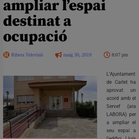
ampliar l’espai
destinat a
ocupació
Ribera Televisió
maig 30, 2019
8:07 pm
L’Ajuntament
de Carlet ha
aprovat un
acord amb el
Servef (ara
LABORA) per
a ampliar el
seu espai a
l’edifici Lluís