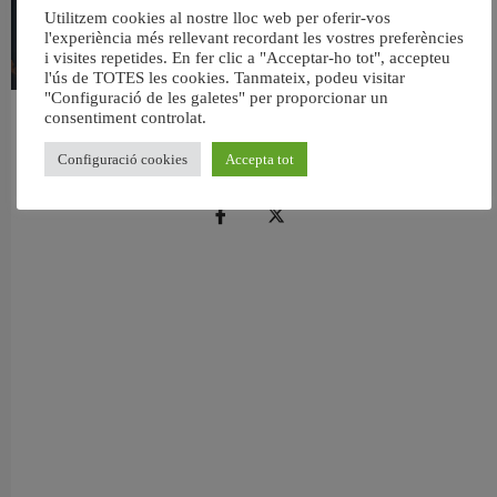
Utilitzem cookies al nostre lloc web per oferir-vos
l'experiència més rellevant recordant les vostres preferències
i visites repetides. En fer clic a "Acceptar-ho tot", accepteu
l'ús de TOTES les cookies. Tanmateix, podeu visitar
"Configuració de les galetes" per proporcionar un
consentiment controlat.
València reforça la neteja de les platges per a l’eclipsi solar del 12 d’agost
5 agost, 2026
Configuració cookies
Accepta tot