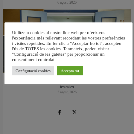
6 agost, 2026
Utilitzem cookies al nostre lloc web per oferir-vos
l'experiència més rellevant recordant les vostres preferències
i visites repetides. En fer clic a "Acceptar-ho tot", accepteu
l'ús de TOTES les cookies. Tanmateix, podeu visitar
"Configuració de les galetes" per proporcionar un
consentiment controlat.
Configuració cookies
Accepta tot
València reforma l’Escola Infantil Pardalets i instal·larà aire condicionat a totes
les aules
5 agost, 2026