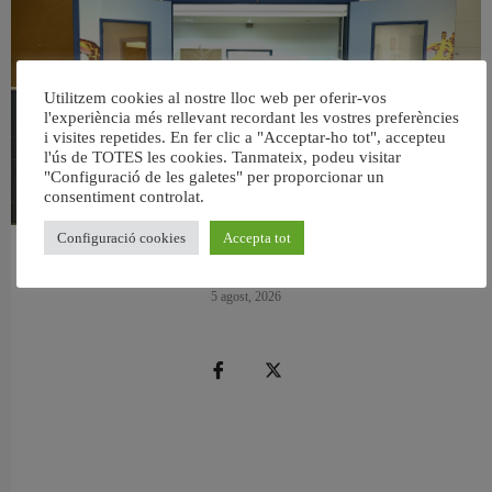
Utilitzem cookies al nostre lloc web per oferir-vos
l'experiència més rellevant recordant les vostres preferències
i visites repetides. En fer clic a "Acceptar-ho tot", accepteu
l'ús de TOTES les cookies. Tanmateix, podeu visitar
"Configuració de les galetes" per proporcionar un
consentiment controlat.
Configuració cookies
Accepta tot
València reforma l’Escola Infantil Pardalets i instal·larà aire condicionat a totes
les aules
5 agost, 2026