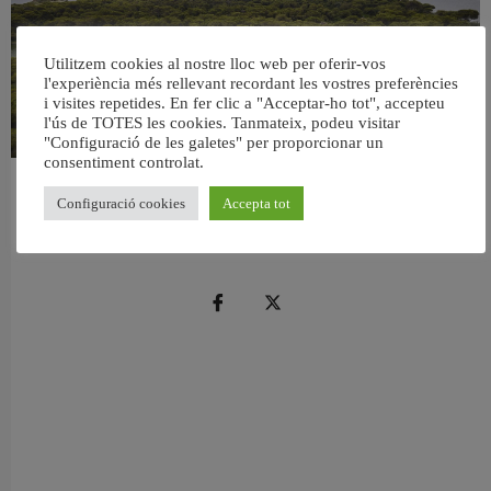
Utilitzem cookies al nostre lloc web per oferir-vos
l'experiència més rellevant recordant les vostres preferències
i visites repetides. En fer clic a "Acceptar-ho tot", accepteu
l'ús de TOTES les cookies. Tanmateix, podeu visitar
"Configuració de les galetes" per proporcionar un
consentiment controlat.
València retira prop de 15.000 litres de residus de la Devesa durant el mes de
Configuració cookies
Accepta tot
juliol
6 agost, 2026