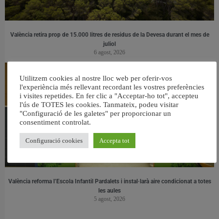
València retira prop de 15.000 litres de residus de la Devesa durant el mes de
juliol
6 agost, 2026
Utilitzem cookies al nostre lloc web per oferir-vos
l'experiència més rellevant recordant les vostres preferències
i visites repetides. En fer clic a "Acceptar-ho tot", accepteu
l'ús de TOTES les cookies. Tanmateix, podeu visitar
"Configuració de les galetes" per proporcionar un
consentiment controlat.
Configuració cookies
Accepta tot
València reforma l’Escola Infantil Pardalets i instal·larà aire condicionat a totes
les aules
5 agost, 2026