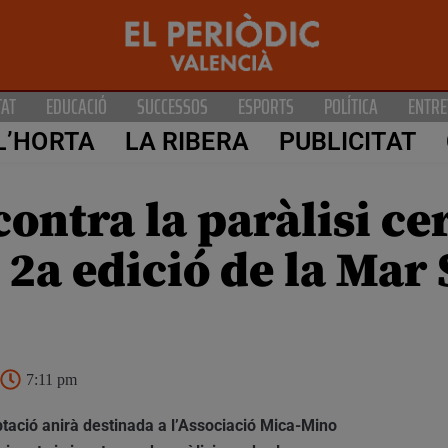
TAT
EDUCACIÓ
SUCCESSOS
ESPORTS
POLÍTICA
ENTRE
L’HORTA
LA RIBERA
PUBLICITAT
ontra la paràlisi cer
2a edició de la Mar 
7:11 pm
captació anirà destinada a l’Associació Mica-Mino