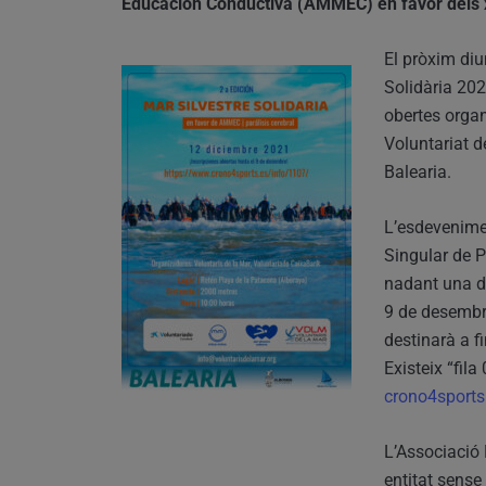
Educación Conductiva (AMMEC) en favor dels xi
El pròxim di
Solidària 202
obertes organ
Voluntariat d
Balearia.
L’esdevenimen
Singular de P
nadant una di
9 de desembre
destinarà a 
Existeix “fila
crono4sports
L’Associació
entitat sense 