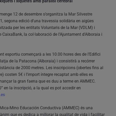
quets i xiquetes amb paràlisi cerebral
umenge 12 de desembre s’organitza la Mar Silvestre
1, segona edició d’una travessia solidària en aigües
itzada per les entitats Voluntaris de la Mar (VDLM) i
e CaixaBank, la col·laboració de l’Ajuntament d’Alboraia i
t esportiu començarà a les 10.00 hores des de l’Edifici
latja de la Patacona (Alboraia) i consistirà a recórrer
stància de 2000 metres. Les inscripcions (obertes fins al
) costen 5€ i l’import íntegre recaptat amb elles es
finançar la gran faena que es duu a terme en AMMEC.
 0” en la inscripció, a la qual es pot accedir en
.es
 Mica-Mino Educación Conductiva (AMMEC) és una
ànim que es dedica a millorar la qualitat de vida i facilitar