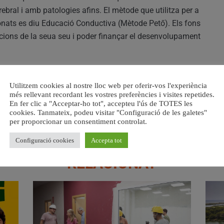
rebral i amb patologies afins. El mètode que utilitza per a
ionats es diu Educació Conductiva (Mètode Pető). Els fons
lacions de la seua seu i poder finançar el desenvolupament
mocionant travessia, es gaudirà d’un espai de trobada i
Utilitzem cookies al nostre lloc web per oferir-vos l'experiència
s que fan possible aquesta iniciativa. Serà amb un deliciós
més rellevant recordant les vostres preferències i visites repetides.
ers, el voluntariat i amb els xiquets i xiquetes de
En fer clic a "Acceptar-ho tot", accepteu l'ús de TOTES les
cookies. Tanmateix, podeu visitar "Configuració de les galetes"
per proporcionar un consentiment controlat.
Configuració cookies
Accepta tot
RELACIONAT