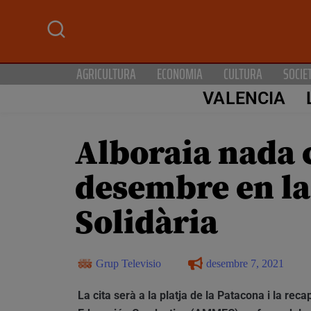
AGRICULTURA
ECONOMIA
CULTURA
SOCIE
VALENCIA
Alboraia nada c
desembre en la 
Solidària
Grup Televisio
desembre 7, 2021
La cita serà a la platja de la Patacona i la re