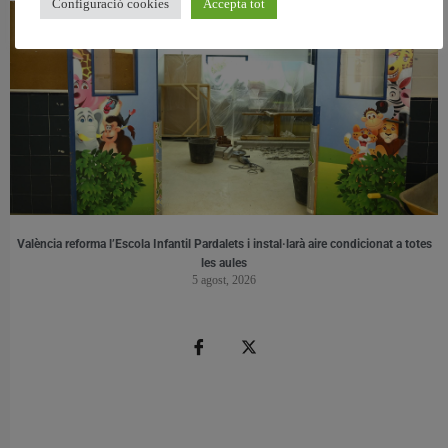
Configuració cookies
Accepta tot
València reforma l’Escola Infantil Pardalets i instal·larà aire condicionat a totes
les aules
5 agost, 2026