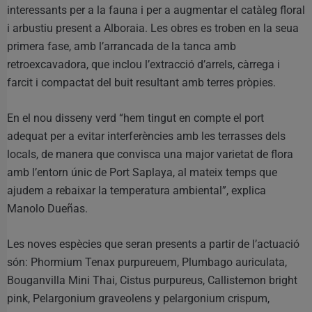
interessants per a la fauna i per a augmentar el catàleg floral
i arbustiu present a Alboraia. Les obres es troben en la seua
primera fase, amb l’arrancada de la tanca amb
retroexcavadora, que inclou l’extracció d’arrels, càrrega i
farcit i compactat del buit resultant amb terres pròpies.
En el nou disseny verd “hem tingut en compte el port
adequat per a evitar interferències amb les terrasses dels
locals, de manera que convisca una major varietat de flora
amb l’entorn únic de Port Saplaya, al mateix temps que
ajudem a rebaixar la temperatura ambiental”, explica
Manolo Dueñas.
Les noves espècies que seran presents a partir de l’actuació
són: Phormium Tenax purpureuem, Plumbago auriculata,
Bouganvilla Mini Thai, Cistus purpureus, Callistemon bright
pink, Pelargonium graveolens y pelargonium crispum,