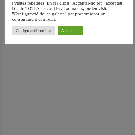
València reforma l’Escola Infantil Pardalets i instal·larà aire condicionat a totes
i visites repetides. En fer clic a "Acceptar-ho tot", accepteu
l'ús de TOTES les cookies. Tanmateix, podeu visitar
les aules
5 agost, 2026
"Configuració de les galetes" per proporcionar un
consentiment controlat.
Configuració cookies
Accepta tot