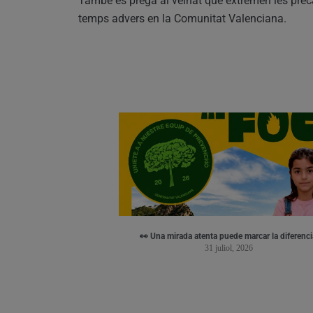
També es prega al veïnat que extremen les preca
temps advers en la Comunitat Valenciana.
👀 Una mirada atenta puede marcar la diferenci
31 juliol, 2026