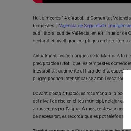
Hui, dimecres 14 d’agost, la Comunitat Valencian
tempestes. L’
Agència de Seguretat i Emergènci
sud i litoral sud de València, en tot l’interior de
declarat el nivell groc per pluges en tot el territo
Actualment, les comarques de la Marina Alta i el
precipitacions, tot i que les tempestes comencen
inestabilitat augmente al llarg del dia, especial
pluges podrien intensificar-se amb l’escalfor del
Davant d’esta situació, es recomana a la pobla
del nivell de risc en el teu municipi, netejar els 
arrossegats per l’aigua. A més, es desaconsella r
de necessitat, es recorda que es pot telefonar 