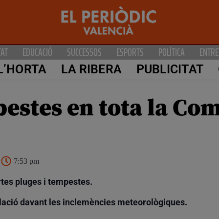
TAT
EDUCACIÓ
SUCCESSOS
ESPORTS
POLÍTICA
ENTRE
L’HORTA
LA RIBERA
PUBLICITAT
pestes en tota la Co
7:53 pm
rtes pluges i tempestes.
lació davant les inclemències meteorològiques.