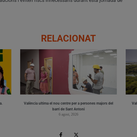
ucions i eviten riscs innecessaris durant esta jornada de
RELACIONAT
a.
València ultima el nou centre per a persones majors del
Val
barri de Sant Antoni
6 agost, 2026