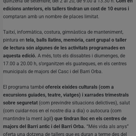
quinzena de setembre, del 2 al 20, de 9.00 a 13.30 h.
Com en
edicions anteriors, els tallers tindran un cost de 10 euros i
comptaran amb un nombre de places limitat.
Taitxí, informàtica, costura, gimnàstica de manteniment,
pintura en
tela, balls llatins, memòria, cant grupal o taller
de lectura són algunes de les activitats programades en
aquesta edició.
A més, tots els dissabtes i diumenges, de
17.00 a 20.00 h, s’organitzen els guateques, en els centres
municipals de majors del Casc i del Barri Orba.
El programa també
ofereix eixides culturals (com a
excursions guiades, teatre, viatges) i xarrades trimestrals
sobre seguretat
(com previndre situacions delictives), salut
(com cuidar-nos en el nostre dia a dia) o autocura (com
mantindre la ment àgil
) que tindran lloc en els centres de
majors del Barri antic i del Barri Orba.
“Més vida als anys”
oferta una dotzena de tallers que es duran a terme des del