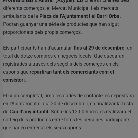
Professionals d’Alfafar (Acypal). El
s clients i clientes dels
diferents comerços, el Mercat Municipal i els mercats
ambulants de la
Plaça de l’Ajuntament i el Barri Orba.
Podran guanyar una sèrie de productes que han sigut
proporcionats pels propis comerços.
Els participants han d’acumular,
fins al 29 de desembre,
un
total de dotze compres en negocis locals. Que quedaran
registrades a través dels segells dels comerços en els
cupons que
repartiran tant els comerciants com el
consistori.
El cupó completat, amb les dades de contacte, es depositarà
en l’Ajuntament el dia 30 de desembre i, en finalitzar la festa
de
Cap d’any infantil.
Sobre les 13.00 hores, es realitzarà el
sorteig dels productes entre totes les persones participants
que hagen entregat els seus cupons.