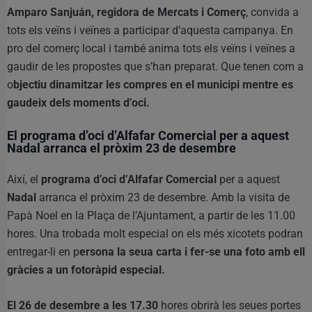
Amparo Sanjuán, regidora de Mercats i Comerç
, convida a
tots els veïns i veïnes a participar d’aquesta campanya. En
pro del comerç local i també anima tots els veïns i veïnes a
gaudir de les propostes que s’han preparat. Que tenen com a
o
bjectiu dinamitzar les compres en el municipi mentre es
gaudeix dels moments d’oci.
El programa d’oci d’Alfafar Comercial per a aquest
Nadal arranca el pròxim 23 de desembre
Així, el
programa d’oci d’Alfafar Comercial
per a aquest
Nadal
arranca el pròxim 23 de desembre. Amb la visita de
Papà Noel en la Plaça de l’Ajuntament, a partir de les 11.00
hores. Una trobada molt especial on els més xicotets podran
entregar-li en p
ersona la seua carta i fer-se una foto amb ell
gràcies a un fotoràpid especial.
El 26 de desembre a les 17.30
hores obrirà les seues portes