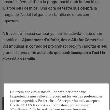
posarà el fermall d’or a la programació amb la funció de
‘L’arbre dels desitjos’. Una obra de teatre que celebra la
màgia del Nadal i el gaudi en família de dates com
aquestes.
A través de la seua campanya i de les activitats que s’han
planificat,
l’Ajuntament d’Alfafar, des d’Alfafar Comercial.
Vol impulsar el comerç de proximitat i pròxim i aportar el seu
granet d’arena amb
activitats que contribuïsquen a l’oci i la
diversió en família.
RELACIONAT
Utilitzem cookies al nostre lloc web per oferir-vos
l'experiència més rellevant recordant les vostres preferències
i visites repetides. En fer clic a "Acceptar-ho tot", accepteu
l'ús de TOTES les cookies. Tanmateix, podeu visitar
"Configuració de les galetes" per proporcionar un