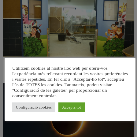
València reforma l’Escola Infantil Pardalets i instal·larà aire condicionat a totes
Utilitzem cookies al nostre lloc web per oferir-vos
les aules
l'experiència més rellevant recordant les vostres preferències
5 agost, 2026
i visites repetides. En fer clic a "Acceptar-ho tot", accepteu
l'ús de TOTES les cookies. Tanmateix, podeu visitar
"Configuració de les galetes" per proporcionar un
consentiment controlat.
Configuració cookies
Accepta tot