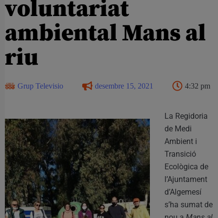
voluntariat
ambiental Mans al
riu
Grup Televisio
desembre 15, 2021
4:32 pm
La Regidoria
de Medi
Ambient i
Transició
Ecològica de
l’Ajuntament
d’Algemesí
s’ha sumat de
nou a
Mans al