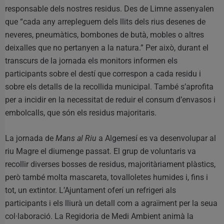
responsable dels nostres residus. Des de Limne assenyalen
que “cada any arrepleguem dels llits dels rius desenes de
neveres, pneumàtics, bombones de butà, mobles o altres
deixalles que no pertanyen a la natura.” Per això, durant el
transcurs de la jornada els monitors informen els
participants sobre el destí que correspon a cada residu i
sobre els detalls de la recollida municipal. També s’aprofita
per a incidir en la necessitat de reduir el consum d’envasos i
embolcalls, que són els residus majoritaris.
La jornada de
Mans al Riu
a Algemesí es va desenvolupar al
riu Magre el diumenge passat. El grup de voluntaris va
recollir diverses bosses de residus, majoritàriament plàstics,
però també molta mascareta, tovalloletes humides i, fins i
tot, un extintor. L’Ajuntament oferí un refrigeri als
participants i els lliurà un detall com a agraïment per la seua
col·laboració. La Regidoria de Medi Ambient animà la