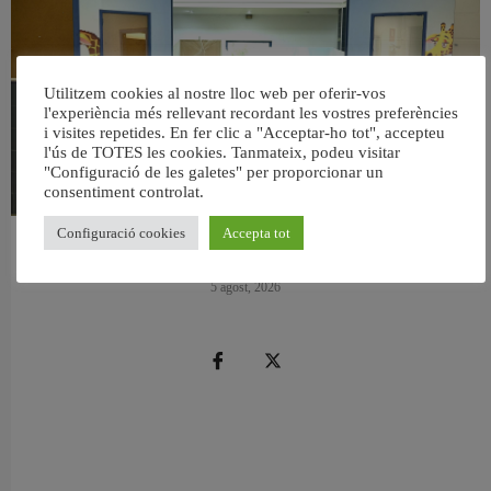
Utilitzem cookies al nostre lloc web per oferir-vos
l'experiència més rellevant recordant les vostres preferències
i visites repetides. En fer clic a "Acceptar-ho tot", accepteu
l'ús de TOTES les cookies. Tanmateix, podeu visitar
"Configuració de les galetes" per proporcionar un
consentiment controlat.
Configuració cookies
Accepta tot
València reforma l’Escola Infantil Pardalets i instal·larà aire condicionat a totes
les aules
5 agost, 2026