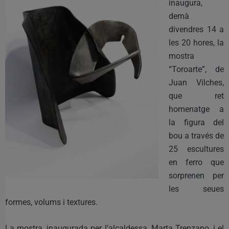
inaugura,
demà
divendres 14 a
les 20 hores, la
mostra
“Toroarte”, de
Juan Vilches,
que ret
homenatge a
la figura del
bou a través de
25 escultures
en ferro que
sorprenen per
les seues
formes, volums i textures.
La mostra, inaugurada per l’alcaldessa, Marta Trenzano, i el