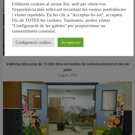
Utilitzem cookies al nostre lloc web per oferir-vos
l'experiència més rellevant recordant les vostres preferències
i visites repetides. En fer clic a "Acceptar-ho tot", accepteu
l'ús de TOTES les cookies. Tanmateix, podeu visitar
"Configuració de les galetes" per proporcionar un
consentiment controlat.
Configuració cookies
Accepta tot
València retira prop de 15.000 litres de residus de la Devesa durant el mes de
juliol
6 agost, 2026