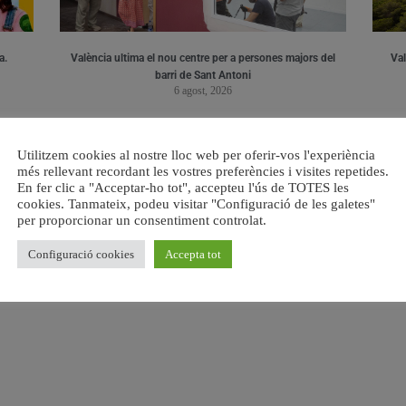
a.
València ultima el nou centre per a persones majors del
Val
barri de Sant Antoni
6 agost, 2026
Utilitzem cookies al nostre lloc web per oferir-vos l'experiència
més rellevant recordant les vostres preferències i visites repetides.
En fer clic a "Acceptar-ho tot", accepteu l'ús de TOTES les
cookies. Tanmateix, podeu visitar "Configuració de les galetes"
per proporcionar un consentiment controlat.
Configuració cookies
Accepta tot