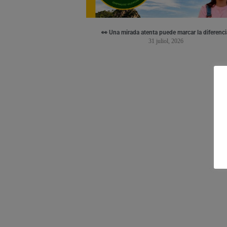
👀 Una mirada atenta puede marcar la diferenci
31 juliol, 2026