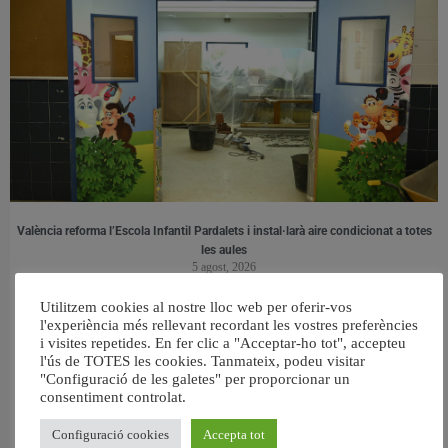
València reforma l’Escola Infantil Pardalets i instal·larà aire condicionat a totes
les aules
5 agost, 2026
Utilitzem cookies al nostre lloc web per oferir-vos
l'experiència més rellevant recordant les vostres preferències
i visites repetides. En fer clic a "Acceptar-ho tot", accepteu
l'ús de TOTES les cookies. Tanmateix, podeu visitar
"Configuració de les galetes" per proporcionar un
consentiment controlat.
Configuració cookies
Accepta tot