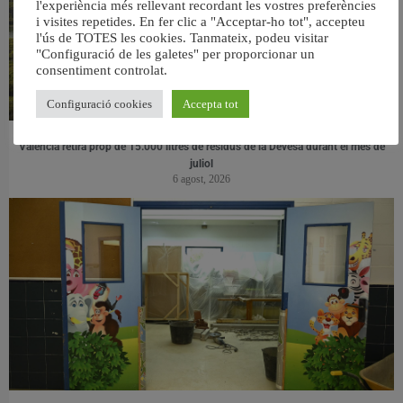
l'experiència més rellevant recordant les vostres preferències
i visites repetides. En fer clic a "Acceptar-ho tot", accepteu
l'ús de TOTES les cookies. Tanmateix, podeu visitar
"Configuració de les galetes" per proporcionar un
consentiment controlat.
Configuració cookies
Accepta tot
València retira prop de 15.000 litres de residus de la Devesa durant el mes de
juliol
6 agost, 2026