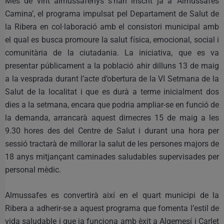
Més de vint almussafenys s’han inscrit ja a ‘Almussafes
Camina’, el programa impulsat pel Departament de Salut de
la Ribera en col·laboració amb el consistori municipal amb
el qual es busca promoure la salut física, emocional, social i
comunitària de la ciutadania. La iniciativa, que es va
presentar públicament a la població ahir dilluns 13 de maig
a la vesprada durant l’acte d’obertura de la VI Setmana de la
Salut de la localitat i que es durà a terme inicialment dos
dies a la setmana, encara que podria ampliar-se en funció de
la demanda, arrancarà aquest dimecres 15 de maig a les
9.30 hores des del Centre de Salut i durant una hora per
sessió tractarà de millorar la salut de les persones majors de
18 anys mitjançant caminades saludables supervisades per
personal mèdic.
Almussafes es convertirà així en el quart municipi de la
Ribera a adherir-se a aquest programa que fomenta l’estil de
vida saludable i que ja funciona amb èxit a Algemesí i Carlet