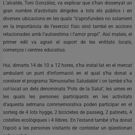
L’alcalde, Toni González, va explicar que s’han dissenyat un
gran nombre d’activitats dirigides a tots els públics i en
diverses ubicacions en les quals “s’aprofundeix no solament
en la importància de l’exercici físic sinó també en accions
relacionades amb l’autoestima i l’amor propi”. Així mateix, el
primer edil va agrair el suport de les entitats locals,
comerços i centres educatius.
Hui, dimarts 14 de 10 a 12 hores, s’ha instal·lat en el mercat
ambulant un punt d’informació en el qual s’ha donat a
conéixer el programa ‘Almussafes Saludable’ i on també s’ha
col·locat un dels denominats ‘Pots de la Salut’, les urnes en
les quals les persones participants en les activitats
d’aquesta setmana commemorativa poden participar en el
sorteig de 4 lots hygge, 2 bicicletes de passeig, 2 patinets, 4
cistelles ecològiques i 4 llibres. En l’estand també s’ha donat
l’opció a les persones visitants de contestar un qüestionari