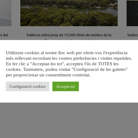
s del
València retira prop de 15.000 litres de residus de la
Valènci
Devesa durant el mes de juliol
6 agost, 2026
Utilitzem cookies al nostre lloc web per oferir-vos l'experiència
més rellevant recordant les vostres preferències i visites repetides.
En fer clic a "Acceptar-ho tot", accepteu l'ús de TOTES les
cookies. Tanmateix, podeu visitar "Configuració de les galetes"
per proporcionar un consentiment controlat.
Configuració cookies
Accepta tot