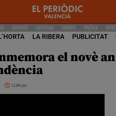
TAT
EDUCACIÓ
SUCCESSOS
ESPORTS
POLÍTICA
ENTRE
L’HORTA
LA RIBERA
PUBLICITAT
memora el novè ani
endència
12:00 pm