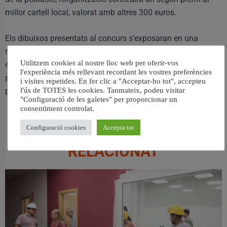
millor cartell local, valorat amb altres 300 euros.
Els dibuixos presentats al concurs s’exposaran en una
mostra pública que s’inaugurarà en un acte que se celebrarà
Utilitzem cookies al nostre lloc web per oferir-vos
el pròxim 7 de març en el Centre Cultural i en el qual està
l'experiència més rellevant recordant les vostres preferències
prevista el lliurament de premis, sempre que la persona o
i visites repetides. En fer clic a "Acceptar-ho tot", accepteu
l'ús de TOTES les cookies. Tanmateix, podeu visitar
persones guardonades puguen assistir a aquest.
"Configuració de les galetes" per proporcionar un
consentiment controlat.
Configuració cookies
Accepta tot
RELACIONAT