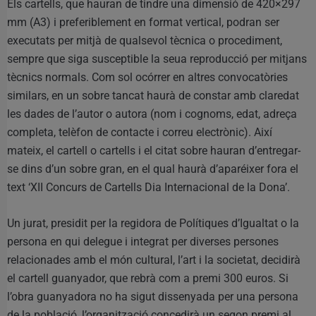
Els cartells, que hauran de tindre una dimensió de 420×297
mm (A3) i preferiblement en format vertical, podran ser
executats per mitjà de qualsevol tècnica o procediment,
sempre que siga susceptible la seua reproducció per mitjans
tècnics normals. Com sol ocórrer en altres convocatòries
similars, en un sobre tancat haurà de constar amb claredat
les dades de l’autor o autora (nom i cognoms, edat, adreça
completa, telèfon de contacte i correu electrònic). Així
mateix, el cartell o cartells i el citat sobre hauran d’entregar-
se dins d’un sobre gran, en el qual haurà d’aparéixer fora el
text ‘XII Concurs de Cartells Dia Internacional de la Dona’.
Un jurat, presidit per la regidora de Polítiques d’Igualtat o la
persona en qui delegue i integrat per diverses persones
relacionades amb el món cultural, l’art i la societat, decidirà
el cartell guanyador, que rebrà com a premi 300 euros. Si
l’obra guanyadora no ha sigut dissenyada per una persona
de la població, l’organització concedirà un segon premi al