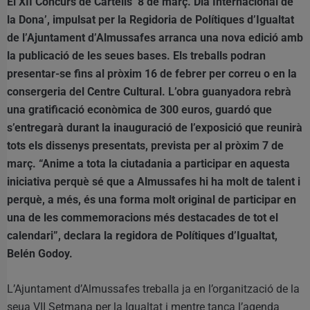
El XII Concurs de Cartells ‘8 de març. Dia Internacional de
la Dona’, impulsat per la Regidoria de Polítiques d’Igualtat
de l’Ajuntament d’Almussafes arranca una nova edició amb
la publicació de les seues bases. Els treballs podran
presentar-se fins al pròxim 16 de febrer per correu o en la
consergeria del Centre Cultural. L’obra guanyadora rebrà
una gratificació econòmica de 300 euros, guardó que
s’entregarà durant la inauguració de l’exposició que reunirà
tots els dissenys presentats, prevista per al pròxim 7 de
març. “Anime a tota la ciutadania a participar en aquesta
iniciativa perquè sé que a Almussafes hi ha molt de talent i
perquè, a més, és una forma molt original de participar en
una de les commemoracions més destacades de tot el
calendari”, declara la regidora de Polítiques d’Igualtat,
Belén Godoy.
L’Ajuntament d’Almussafes treballa ja en l’organització de la
seua VII Setmana per la Igualtat i mentre tanca l’agenda