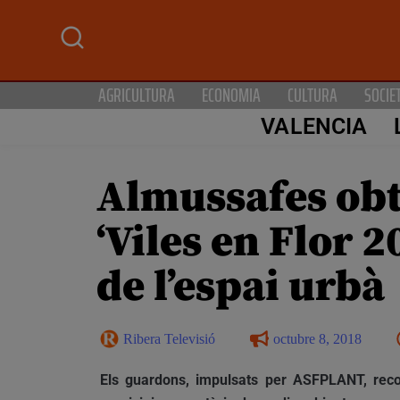
AGRICULTURA
ECONOMIA
CULTURA
SOCIE
VALENCIA
Almussafes obté
‘Viles en Flor 2
de l’espai urbà
Ribera Televisió
octubre 8, 2018
Els guardons, impulsats per ASFPLANT, recone