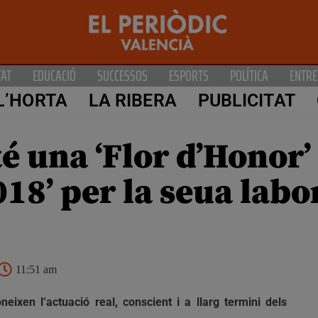
TAT
EDUCACIÓ
SUCCESSOS
ESPORTS
POLÍTICA
ENTRE
L’HORTA
LA RIBERA
PUBLICITAT
 una ‘Flor d’Honor’
018’ per la seua labo
11:51 am
ixen l’actuació real, conscient i a llarg termini dels