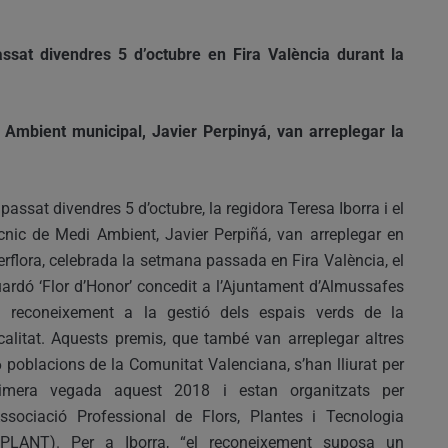
ssat divendres 5 d’octubre en Fira València durant la
i Ambient municipal, Javier Perpinyá, van arreplegar la
 passat divendres 5 d’octubre, la regidora Teresa Iborra i el
cnic de Medi Ambient, Javier Perpiñá, van arreplegar en
erflora, celebrada la setmana passada en Fira València, el
ardó ‘Flor d’Honor’ concedit a l’Ajuntament d’Almussafes
n reconeixement a la gestió dels espais verds de la
calitat. Aquests premis, que també van arreplegar altres
 poblacions de la Comunitat Valenciana, s’han lliurat per
rimera vegada aquest 2018 i estan organitzats per
Associació Professional de Flors, Plantes i Tecnologia
FPLANT). Per a Iborra, “el reconeixement suposa un