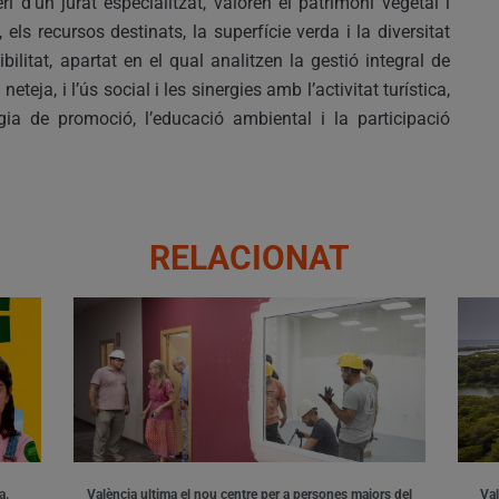
i d’un jurat especialitzat, valoren el patrimoni vegetal i
els recursos destinats, la superfície verda i la diversitat
bilitat, apartat en el qual analitzen la gestió integral de
eteja, i l’ús social i les sinergies amb l’activitat turística,
gia de promoció, l’educació ambiental i la participació
RELACIONAT
a.
València ultima el nou centre per a persones majors del
Val