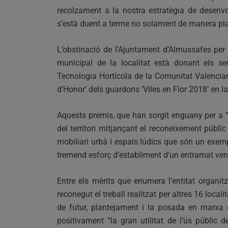
recolzament a la nostra estratègia de desenv
s’està duent a terme no solament de manera pl
L’obstinació de l’Ajuntament d’Almussafes per m
municipal de la localitat està donant els seu
Tecnologia Hortícola de la Comunitat Valencia
d’Honor’ dels guardons ‘Viles en Flor 2018’ en la
Aquests premis, que han sorgit enguany per a “m
del territori mitjançant el reconeixement públic
mobiliari urbà i espais lúdics que són un exem
tremend esforç d’establiment d’un entramat ver
Entre els mèrits que enumera l’entitat organi
reconegut el treball realitzat per altres 16 loca
de futur, plantejament i la posada en marxa 
positivament “la gran utilitat de l’ús públic d