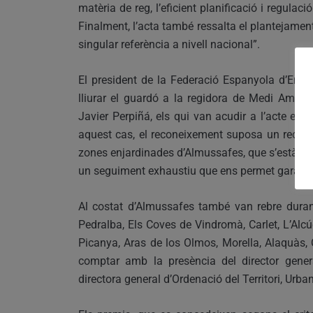
matèria de reg, l’eficient planificació i regulaci
Finalment, l’acta també ressalta el plantejament
singular referència a nivell nacional”.
El president de la Federació Espanyola d’Empr
lliurar el guardó a la regidora de Medi Ambien
Javier Perpiñá, els qui van acudir a l’acte en r
aquest cas, el reconeixement suposa un recol
zones enjardinades d’Almussafes, que s’està d
un seguiment exhaustiu que ens permet garantir 
Al costat d’Almussafes també van rebre durant
Pedralba, Els Coves de Vindromà, Carlet, L’Alcúd
Picanya, Aras de los Olmos, Morella, Alaquàs, Qu
comptar amb la presència del director genera
directora general d’Ordenació del Territori, Urb