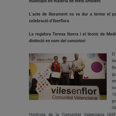
municipis en matèria de medi ambient
L’acte de lliurament es va dur a terme el pa
celebració d’Iberflora
La regidora Teresa Iborra i el tècnic de Med
distinció en nom del consistori
El
tè
Ib
gu
e
lo
16
p
l’
Hortícola de la Comunitat Valenciana (AS