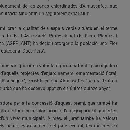
olupament de les zones enjardinades d’Almussafes, que
anificada sinó amb un seguiment exhaustiu”.
illorar la qualitat dels espais verds situats en el terme
s fruits. L’Associació Professional de Flors, Plantes i
na (ASFPLANT) ha decidit atorgar a la població una ‘Flor
 categoria ‘Dues flors’.
ostrar i posar en valor la riquesa natural i paisatgística
 d’aquells projectes d’enjardinament, ornamentació floral,
ple a seguir”, consideren que Almussafes “ha realitzat un
d urbà que ha desenvolupat en els últims quinze anys”.
tzadora per a la concessió d’aquest premi, que també ha
litats, destaquen la “planificació d’un equipament, projectes
d’un viver municipal”. A més, el jurat també ha valorat
els parcs, especialment del parc central, les millores en