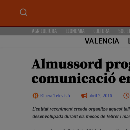
AGRICULTURA
ECONOMIA
CULTURA
SOCIE
VALENCIA
Almussord prog
comunicació en
Ribera Televisió
abril 7, 2016
L’entitat recentment creada organitza aquest talle
desenvolupada durant els mesos de febrer i ma