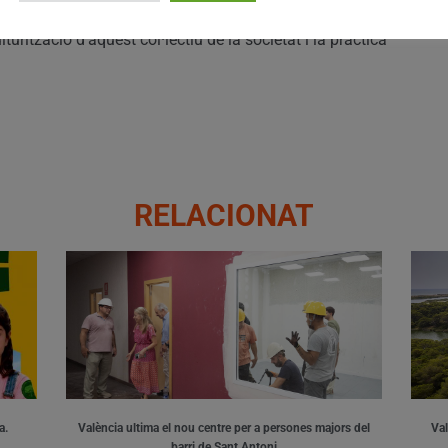
olupar gestions bàsiques de la seua vida quotidiana, la
urització d’aquest col·lectiu de la societat i la pràctica
RELACIONAT
a.
València ultima el nou centre per a persones majors del
Val
barri de Sant Antoni