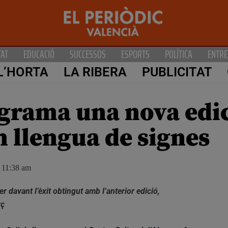
TAT
EDUCACIÓ
SUCCESSOS
ESPORTS
POLÍTICA
ENTRE
L’HORTA
LA RIBERA
PUBLICITAT
rama una nova edici
 llengua de signes
11:38 am
r davant l’èxit obtingut amb l’anterior edició,
rç