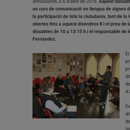
Almussafes, a 6 d’abril de 2016.
Aquest dissabt
un curs de comunicació en llengua de signes d
la participació de tota la ciutadania, tant de la
obertes fins a aquest divendres 8 i el preu de l
dissabtes de 10 a 13:15 h i el responsable de l
Fernández.
El
pr
pr
di
de
d’
De
di
de
fe