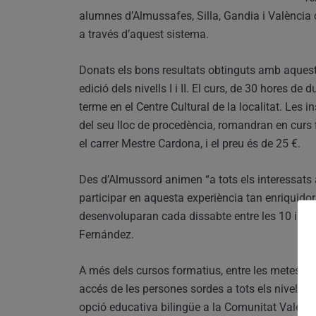
alumnes d’Almussafes, Silla, Gandia i València
a través d’aquest sistema.
Donats els bons resultats obtinguts amb aquesta
edició dels nivells I i II. El curs, de 30 hores d
terme en el Centre Cultural de la localitat. Les 
del seu lloc de procedència, romandran en curs f
el carrer Mestre Cardona, i el preu és de 25 €.
Des d’Almussord animen “a tots els interessats
participar en aquesta experiència tan enriquidora
desenvoluparan cada dissabte entre les 10 i les 
Fernández.
A més dels cursos formatius, entre les metes de
accés de les persones sordes a tots els nivells 
opció educativa bilingüe a la Comunitat Valenci