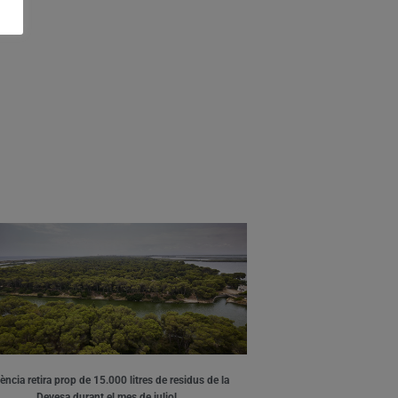
ència retira prop de 15.000 litres de residus de la
Devesa durant el mes de juliol