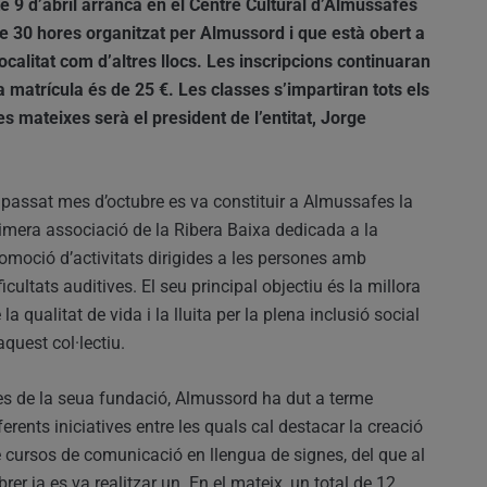
e 9 d’abril arranca en el Centre Cultural d’Almussafes
e 30 hores organitzat per Almussord i que està obert a
 localitat com d’altres llocs. Les inscripcions continuaran
a matrícula és de 25 €. Les classes s’impartiran tots els
es mateixes serà el president de l’entitat, Jorge
 passat mes d’octubre es va constituir a Almussafes la
imera associació de la Ribera Baixa dedicada a la
omoció d’activitats dirigides a les persones amb
ficultats auditives. El seu principal objectiu és la millora
 la qualitat de vida i la lluita per la plena inclusió social
aquest col·lectiu.
s de la seua fundació, Almussord ha dut a terme
ferents iniciatives entre les quals cal destacar la creació
 cursos de comunicació en llengua de signes, del que al
brer ja es va realitzar un. En el mateix, un total de 12