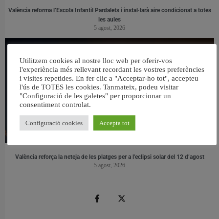
València reforma l’Escola Infantil Pardalets i instal·larà aire condicionat a totes
les aules
5 agost, 2026
Utilitzem cookies al nostre lloc web per oferir-vos
l'experiència més rellevant recordant les vostres preferències
i visites repetides. En fer clic a "Acceptar-ho tot", accepteu
l'ús de TOTES les cookies. Tanmateix, podeu visitar
"Configuració de les galetes" per proporcionar un
consentiment controlat.
Configuració cookies
Accepta tot
València reforça la neteja de les platges per a l’eclipsi solar del 12 d’agost
5 agost, 2026