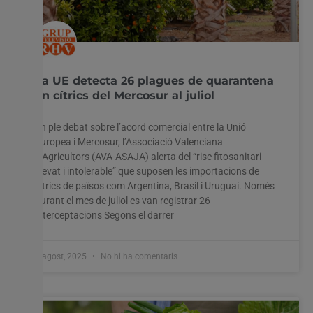
La UE detecta 26 plagues de quarantena
en cítrics del Mercosur al juliol
En ple debat sobre l’acord comercial entre la Unió
Europea i Mercosur, l’Associació Valenciana
d’Agricultors (AVA-ASAJA) alerta del “risc fitosanitari
elevat i intolerable” que suposen les importacions de
cítrics de països com Argentina, Brasil i Uruguai. Només
durant el mes de juliol es van registrar 26
interceptacions Segons el darrer
8 agost, 2025
No hi ha comentaris