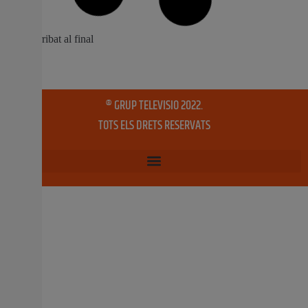
Socials, Igualtat i Habitatge ha resolt la convocatòria de
2025 del Bo Lloguer Jove Amb la concessió de l’ajuda al
99% dels sol·licitants que complixen els requisits i
l’anunci d’una ampliació de crèdit per arribar al 100%. En
total, 5.147 menors de 35
8 agost, 2025
No hi ha comentaris