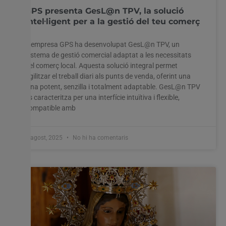
GPS presenta GesL@n TPV, la solució
intel·ligent per a la gestió del teu comerç
Utilitzem cookies al nostre lloc web per oferir-vos
l'experiència més rellevant recordant les vostres preferències
L’empresa GPS ha desenvolupat GesL@n TPV, un
i visites repetides. En fer clic a "Acceptar-ho tot", accepteu
sistema de gestió comercial adaptat a les necessitats
l'ús de TOTES les cookies. Tanmateix, podeu visitar
del comerç local. Aquesta solució integral permet
"Configuració de les galetes" per proporcionar un
agilitzar el treball diari als punts de venda, oferint una
consentiment controlat.
eina potent, senzilla i totalment adaptable. GesL@n TPV
es caracteritza per una interfície intuïtiva i flexible,
Configuració cookies
Accepta tot
compatible amb
8 agost, 2025
No hi ha comentaris