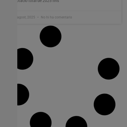
dotació total de 2025 fins
8 agost, 2025
No hi ha comentaris
Més de 5.000 joves accedeixen al Bo
Lloguer Jove de la Generalitat
La Vicepresidència Primera i Conselleria de Serveis