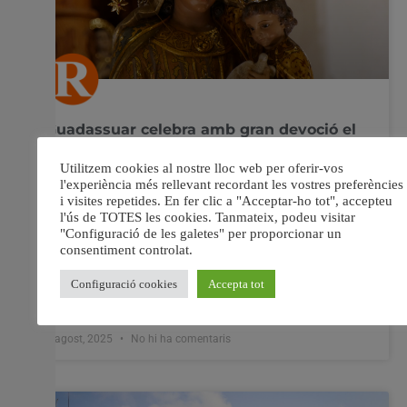
Guadassuar celebra amb gran devoció el
dia de la seua patrona
Guadassuar continua celebrant les seues festes d’estiu
amb gran participació dels veïns i veïnes. Dijous 7
d’agost, el poble s’ha vestit de gala per homenatjar la
seua patrona, la Mare de Déu de la Misericòrdia. Les
quintes nascudes al 1978 han estat les encarregades
d’organitzar la festa i, tot i
8 agost, 2025
No hi ha comentaris