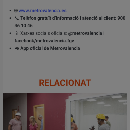
🌐
www.metrovalencia.es
📞
Telèfon gratuït d’informació i atenció al client: 900
46 10 46
📱 Xarxes socials oficials:
@metrovalencia
i
facebook/metrovalencia.fgv
📲
App oficial de Metrovalencia
RELACIONAT