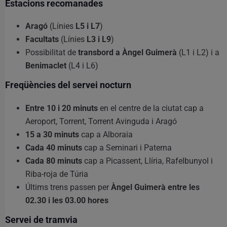
Estacions recomanades
Aragó
(Línies
L5 i L7
)
Facultats
(Línies
L3 i L9
)
Possibilitat de
transbord a Àngel Guimerà
(L1 i L2) i a
Benimaclet
(L4 i L6)
Freqüències del servei nocturn
Entre 10 i 20 minuts
en el centre de la ciutat cap a
Aeroport, Torrent, Torrent Avinguda i Aragó
15 a 30 minuts
cap a Alboraia
Cada 40 minuts
cap a Seminari i Paterna
Cada 80 minuts
cap a Picassent, Llíria, Rafelbunyol i
Riba-roja de Túria
Últims trens passen per
Àngel Guimerà entre les
02.30 i les 03.00 hores
Servei de tramvia