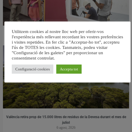
Utilitzem cookies al nostre lloc web per oferir-vos
València ultima el nou centre per a persones majors del barri de Sant Antoni
l'experiència més rellevant recordant les vostres preferències
6 agost, 2026
i visites repetides. En fer clic a "Acceptar-ho tot", accepteu
l'ús de TOTES les cookies. Tanmateix, podeu visitar
"Configuració de les galetes" per proporcionar un
consentiment controlat.
Configuració cookies
Accepta tot
València retira prop de 15.000 litres de residus de la Devesa durant el mes de
juliol
6 agost, 2026