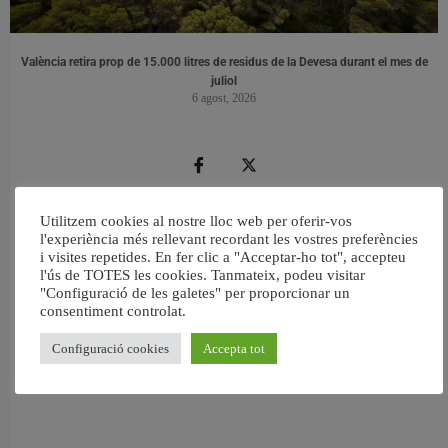
València retira prop de 15.000 litres de residus de la Devesa durant el mes de
juliol
6 agost, 2026
Utilitzem cookies al nostre lloc web per oferir-vos
l'experiència més rellevant recordant les vostres preferències
i visites repetides. En fer clic a "Acceptar-ho tot", accepteu
l'ús de TOTES les cookies. Tanmateix, podeu visitar
"Configuració de les galetes" per proporcionar un
consentiment controlat.
Configuració cookies
Accepta tot