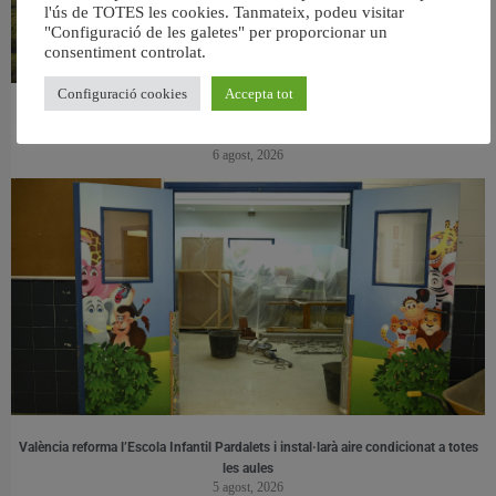
l'ús de TOTES les cookies. Tanmateix, podeu visitar
"Configuració de les galetes" per proporcionar un
consentiment controlat.
Configuració cookies
Accepta tot
València retira prop de 15.000 litres de residus de la Devesa durant el mes de
juliol
6 agost, 2026
València reforma l’Escola Infantil Pardalets i instal·larà aire condicionat a totes
les aules
5 agost, 2026