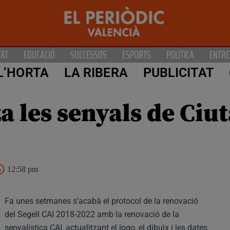
TAT
EDUCACIÓ
SUCCESSOS
ESPORTS
POLÍTICA
ENTRE
L’HORTA
LA RIBERA
PUBLICITAT
za les senyals de Ciu
12:58 pm
Fa unes setmanes s’acabà el protocol de la renovació
del Segell CAI 2018-2022 amb la renovació de la
senyalística CAI, actualitzant el logo, el dibuix i les dates