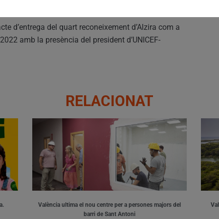
cte d’entrega del quart reconeixement d’Alzira com a
l 2022 amb la presència del president d’UNICEF-
RELACIONAT
a.
València ultima el nou centre per a persones majors del
Val
barri de Sant Antoni