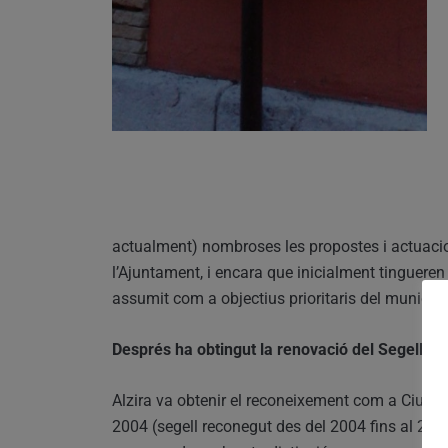
actualment) nombroses les propostes i actuacion
l’Ajuntament, i encara que inicialment tingueren
assumit com a objectius prioritaris del municipi
Després ha obtingut la renovació del Segell CA
Alzira va obtenir el reconeixement com a Ciutat 
2004 (segell reconegut des del 2004 fins al 200