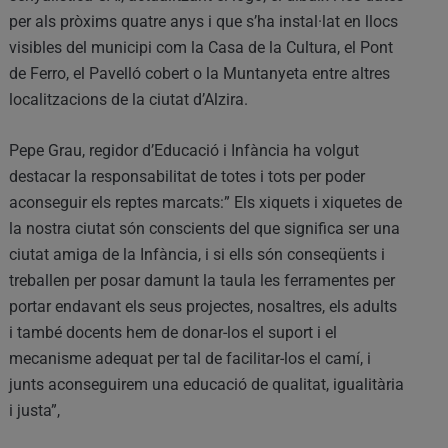
per als pròxims quatre anys i que s’ha instal·lat en llocs
visibles del municipi com la Casa de la Cultura, el Pont
de Ferro, el Pavelló cobert o la Muntanyeta entre altres
localitzacions de la ciutat d’Alzira.
Pepe Grau, regidor d’Educació i Infància ha volgut
destacar la responsabilitat de totes i tots per poder
aconseguir els reptes marcats:” Els xiquets i xiquetes de
la nostra ciutat són conscients del que significa ser una
ciutat amiga de la Infància, i si ells són conseqüents i
treballen per posar damunt la taula les ferramentes per
portar endavant els seus projectes, nosaltres, els adults
i també docents hem de donar-los el suport i el
mecanisme adequat per tal de facilitar-los el camí, i
junts aconseguirem una educació de qualitat, igualitària
i justa”,