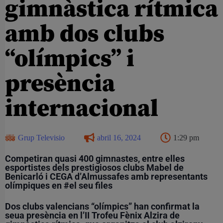
gimnàstica rítmica
amb dos clubs
“olímpics” i
presència
internacional
Grup Televisio
abril 16, 2024
1:29 pm
Competiran quasi 400 gimnastes, entre elles
esportistes dels prestigiosos clubs Mabel de
Benicarló i CEGA d’Almussafes amb representants
olímpiques en #el seu files
Dos clubs valencians “olímpics” han confirmat la
seua presència en l’II Trofeu Fènix Alzira de