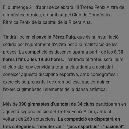
El diumenge 21 d’abril se celebrarà l’II Trofeu Fènix Alzira de
gimnàstica rítmica, organitzat pel Club de Gimnàstica
Rítmica Fènix de la capital de la Ribera Alta.
Tindrà lloc en el
pavelló Pérez Puig,
que és la instal·lació
cedida per l’Ajuntament d’Alzira per a la realització de les
proves. La competició es desenvoluparà a partir de les
8.30
hores i fins a les 19.30 hores.
L’entrada al trofeu serà lliure i
el club alzireny convida a tota la ciutadania a assistir i
conéixer aquesta disciplina esportiva, amb coreografies i
exercicis sorprenents i de gran bellesa, que combinen
l’exercici gimnàstic i elements de la dansa artística.
Més de
390 gimnastes d’un total de 34 clubs
participaran en
aquesta segona edició del Trofeu Fènix Alzira, amb al
voltant de 260 actuacions.
La competició es disputarà en
tres categories: “mediterrani”, “jocs esportius” i “nacional”.