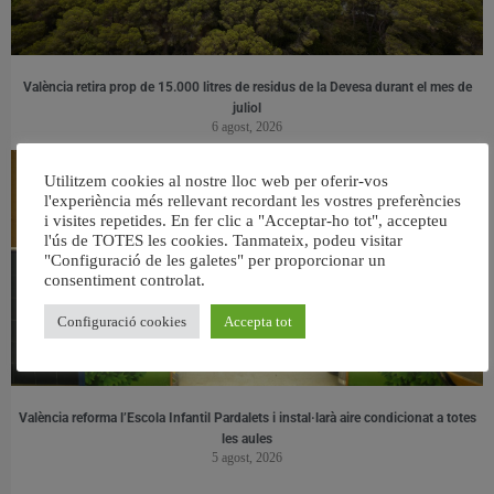
València retira prop de 15.000 litres de residus de la Devesa durant el mes de
juliol
6 agost, 2026
Utilitzem cookies al nostre lloc web per oferir-vos
l'experiència més rellevant recordant les vostres preferències
i visites repetides. En fer clic a "Acceptar-ho tot", accepteu
l'ús de TOTES les cookies. Tanmateix, podeu visitar
"Configuració de les galetes" per proporcionar un
consentiment controlat.
Configuració cookies
Accepta tot
València reforma l’Escola Infantil Pardalets i instal·larà aire condicionat a totes
les aules
5 agost, 2026