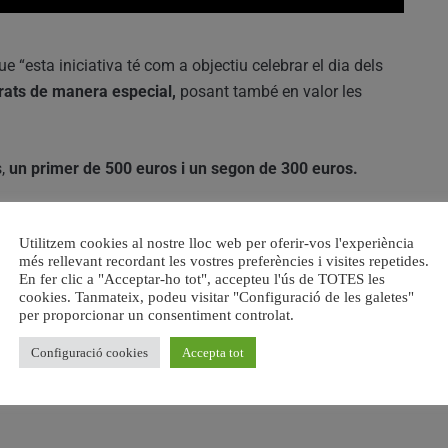
ue “esta iniciativa té com a objectiu celebrar el dia dels
rats de manera especial,
posant també en valor les
s,
un primer de 500 euros i un segon de 300 euros.
istes hi ha també dos premis
, un primer guardó de 300 €
Utilitzem cookies al nostre lloc web per oferir-vos l'experiència
ibuix.
més rellevant recordant les vostres preferències i visites repetides.
En fer clic a "Acceptar-ho tot", accepteu l'ús de TOTES les
a una festa ben especial
en què s’impulse el vessant
cookies. Tanmateix, podeu visitar "Configuració de les galetes"
per proporcionar un consentiment controlat.
à.
Configuració cookies
Accepta tot
ctubre
i s’ha de fer per mitjà d’una instància en
la seu