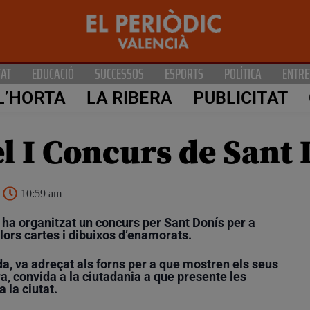
TAT
EDUCACIÓ
SUCCESSOS
ESPORTS
POLÍTICA
ENTRE
L’HORTA
LA RIBERA
PUBLICITAT
el I Concurs de Sant 
10:59 am
, ha organitzat un concurs per Sant Donís per a
lors cartes i dibuixos d’enamorats.
da, va adreçat als forns per a que mostren els seus
tra, convida a la ciutadania a que presente les
 la ciutat.