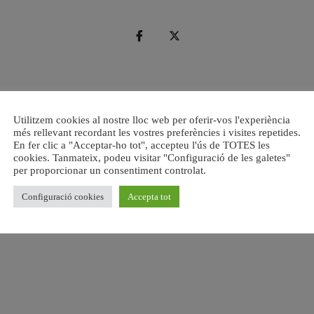
Utilitzem cookies al nostre lloc web per oferir-vos l'experiència
més rellevant recordant les vostres preferències i visites repetides.
En fer clic a "Acceptar-ho tot", accepteu l'ús de TOTES les
cookies. Tanmateix, podeu visitar "Configuració de les galetes"
per proporcionar un consentiment controlat.
Configuració cookies
Accepta tot