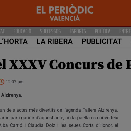
TAT
EDUCACIÓ
SUCCESSOS
ESPORTS
POLÍTICA
ENTRE
L’HORTA
LA RIBERA
PUBLICITAT
el XXXV Concurs de P
12:03 pm
 Alzirenya.
un dels actes més divertits de l’agenda Fallera Alzirenya.
ticipar i gaudir d’aquest acte, on la paella es converteix
Alba Carrió i Claudia Dolz i les seues Corts d’Honor, el