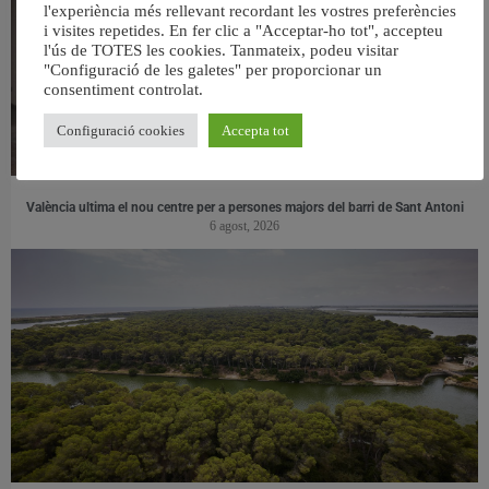
l'experiència més rellevant recordant les vostres preferències
i visites repetides. En fer clic a "Acceptar-ho tot", accepteu
l'ús de TOTES les cookies. Tanmateix, podeu visitar
"Configuració de les galetes" per proporcionar un
consentiment controlat.
Configuració cookies
Accepta tot
València ultima el nou centre per a persones majors del barri de Sant Antoni
6 agost, 2026