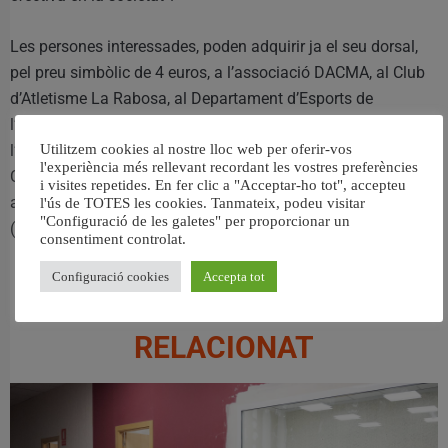
Les persones interessades, poden adquirir ja el seu dorsal,
pel preu simbòlic de 4 euros, a l’associació DACMA, al Club
d’Atletisme La Rabosa, al Departament d’Esports de
l’Ajuntament d’Alzira i al Departament de Comunicació de
Utilitzem cookies al nostre lloc web per oferir-vos
l’Hospital Universitari de la Ribera, així com a la Piscina
l'experiència més rellevant recordant les vostres preferències
Coberta Municipal i en la Farmàcia J: l. Aparici d’Alzira. Junt
i visites repetides. En fer clic a "Acceptar-ho tot", accepteu
al dorsal, es lliurarà a cada participant també una panyoleta
l'ús de TOTES les cookies. Tanmateix, podeu visitar
"Configuració de les galetes" per proporcionar un
(fins a fi d’existències).
consentiment controlat.
Configuració cookies
Accepta tot
RELACIONAT