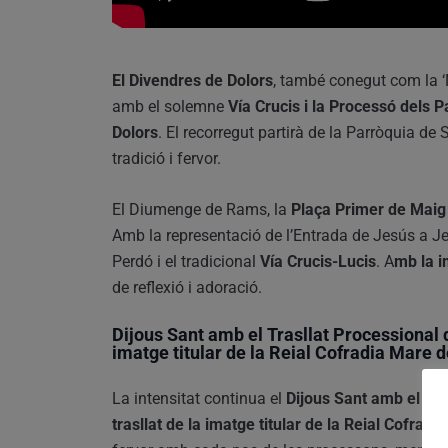
El Divendres de Dolors
, també conegut com la ‘N
amb el solemne
Vía Crucis i la Processó dels 
Dolors
. El recorregut partirà de la Parròquia d
tradició i fervor.
El Diumenge de Rams, la
Plaça Primer de Mai
Amb la representació de l’Entrada de Jesús a Je
Perdó i el tradicional
Vía Crucis-Lucis
. A
mb la 
de reflexió i adoració.
Dijous Sant amb el Trasllat Processional d
imatge titular de la Reial Cofradia Mare 
La intensitat continua el
Dijous Sant amb el Tra
trasllat de la imatge titular de la Reial Cofrad