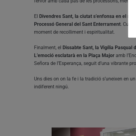
fervor amb cada pas de les processons, mentre 
El
Divendres Sant, la ciutat s’enfonsa en el sile
Processó General del Sant Enterrament
. Culmi
moment de recolliment i espiritualitat.
Finalment, el
Dissabte Sant, la Vigília Pasqual 
L’emoció esclatarà en la Plaça Major
amb l’Enc
Señora de l’Esperança, seguit d’una vibrante pro
Uns dies on on la fe i la tradició s’uneixen en u
indiferent ningú.