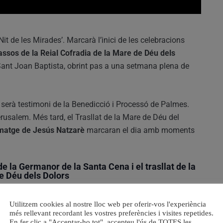
it de les Mirades’. Marcarà l’inici de les celebracions
Passos de la Reial Cofradia de la Mare de Déu dels
e Sant Joan Baptista, obrint pas a una setmana plena de
g
serà testimoni de la Benedicció i Processó de Palmes.
rusalem. Més tard, el Trasllat de la Mare de Déu del
imatge de Jesús Natzarè
marcaran el dia amb moments
e la Germanor de la Santa Cena i el trasllat de la
de Déu dels Dolors
sllat Processional de la Germanor de la Santa Cena i el
Utilitzem cookies al nostre lloc web per oferir-vos l'experiència
ia Mare de Déu dels Dolors
. Els carrers es ompliran de
més rellevant recordant les vostres preferències i visites repetides.
En fer clic a "Acceptar-ho tot", accepteu l'ús de TOTES les