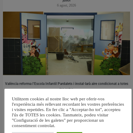
juliol
6 agost, 2026
València reforma l’Escola Infantil Pardalets i instal·larà aire condicionat a totes
les aules
5 agost, 2026
Utilitzem cookies al nostre lloc web per oferir-vos
l'experiència més rellevant recordant les vostres preferències
i visites repetides. En fer clic a "Acceptar-ho tot", accepteu
l'ús de TOTES les cookies. Tanmateix, podeu visitar
"Configuració de les galetes" per proporcionar un
consentiment controlat.