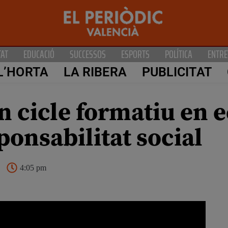
TAT
EDUCACIÓ
SUCCESSOS
ESPORTS
POLÍTICA
ENTRE
L’HORTA
LA RIBERA
PUBLICITAT
un cicle formatiu en
ponsabilitat social
4:05 pm