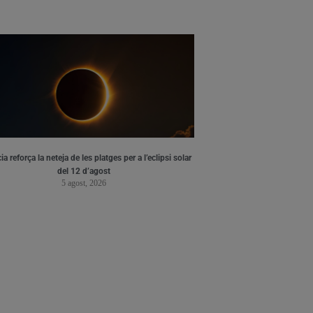
ia reforça la neteja de les platges per a l’eclipsi solar
del 12 d’agost
5 agost, 2026