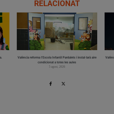
RELACIONAT
a.
València reforma l’Escola Infantil Pardalets i instal·larà aire
Valènc
condicionat a totes les aules
5 agost, 2026