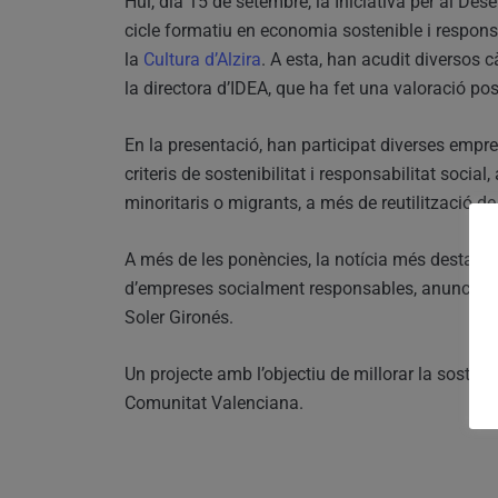
Hui, dia 15 de setembre, la Iniciativa per al D
cicle formatiu en economia sostenible i respons
la
Cultura d’Alzira
. A esta, han acudit diversos 
la directora d’IDEA, que ha fet una valoració pos
En la presentació, han participat diverses empr
criteris de sostenibilitat i responsabilitat soc
minoritaris o migrants, a més de reutilització de
A més de les ponències, la notícia més destacada
d’empreses socialment responsables, anunciat p
Soler Gironés.
Un projecte amb l’objectiu de millorar la sostenib
Comunitat Valenciana.