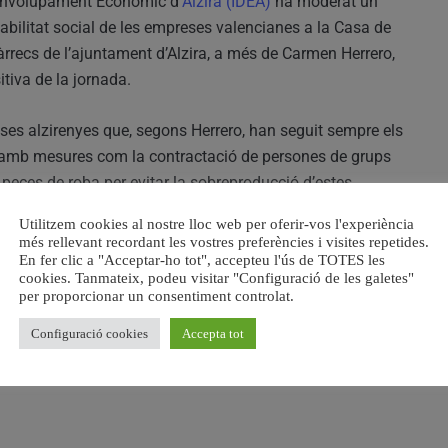
esenvolupament Econòmic d’
Alzira (IDEA)
ha moderat un
abilitat social de les empreses valencianes a la Casa de
càrrecs de l’ajuntament d’Alzira, a més de Carmen Herrero,
itiva de la jornada.
eses alzirenyes que, segons Herrero, han seguit sempre els
ial, amb mesures com la contractació de persones de grups
 peces de roba per evitar la sobreproducció d’estes.
Utilitzem cookies al nostre lloc web per oferir-vos l'experiència
 ha sigut la confirmació del projecte del registre
més rellevant recordant les vostres preferències i visites repetides.
el director general d’Economia Sostenible, José Vicente
En fer clic a "Acceptar-ho tot", accepteu l'ús de TOTES les
cookies. Tanmateix, podeu visitar "Configuració de les galetes"
per proporcionar un consentiment controlat.
Configuració cookies
Accepta tot
ilitat i la responsabilitat social de les empreses de tota la